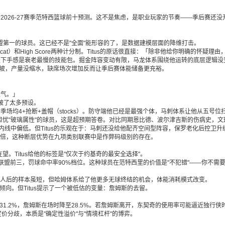
已经放出2026-27赛季范特西篮球前十预测。这不是焦虑，是职业玩家的节奏——季后赛
盟第一的球员。这已经不是"全面"能形容的了，是数据建模层面的降维打击。
t）和High Score两种计分制。Titus的原话很直接：「除非他给你明确的怀疑
篮下手感是衰老最慢的技能包。掘金阵容变动有限，马龙体系围绕他运转的底层逻辑没
滑坡，产量没缩水，缺席场次增加反而让季后赛体能储备更充裕。
生气。」
破了太多预设。
场均4+抢断+盖帽（stocks）。防守端他已经是最强个体，马刺体系让他从五号位
被担忧"玻璃属性"的球员，这是超预期答卷。对比同期恩比德、波尔津吉斯的伤病史，
级内线中偏低。但Titus的乐观在于：马刺还没给他配齐空间型阵容，保罗老化后控卫
.7倍，这种断层优势在九项类别联赛中是作弊码级别的存在。
在望。Titus给他的标签是"仅次于约基奇的最安全选择"。
年联盟前三，罚球命中率90%档位。这种球员在范特西里的价值是"不犯错"——你不需
加盟湖人后的样本虽短，但哈姆体系给了他更多无球终结的机会，体能消耗模式改变。
向。但Titus提示了一个被低估的变量：詹姆斯的去留。
.2%，詹姆斯在场时降至28.5%。若詹姆斯离开，东契奇的使用率可能逼近独行侠
价分歧，本质是"确定性溢价"与"情境杠杆"的博弈。