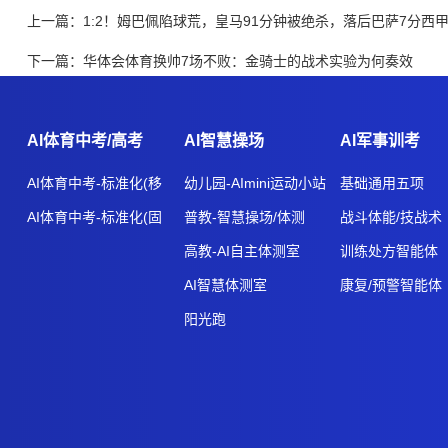
上一篇：
1:2！姆巴佩陷球荒，皇马91分钟被绝杀，落后巴萨7分西
下一篇：
华体会体育换帅7场不败：金骑士的战术实验为何奏效
AI体育中考/高考
AI智慧操场
AI军事训考
AI体育中考-标准化(移
幼儿园-AImini运动小站
基础通用五项
动式)
AI体育中考-标准化(固
普教-智慧操场/体测
战斗体能/技战术
定式)
高教-AI自主体测室
训练处方智能体
AI智慧体测室
康复/预警智能体
阳光跑