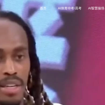
首页
AI体育中考/高考
AI智慧操场