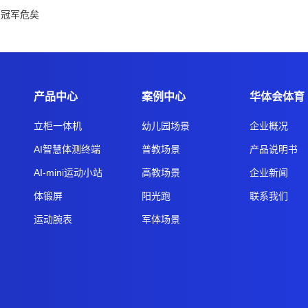
甲冠军危矣
产品中心
案例中心
华体会体育
立柜一体机
幼儿园场景
企业概况
AI智慧体测终端
普教场景
产品说明书
AI-mini运动小站
高教场景
企业新闻
体锻屏
阳光跑
联系我们
运动腕表
军体场景