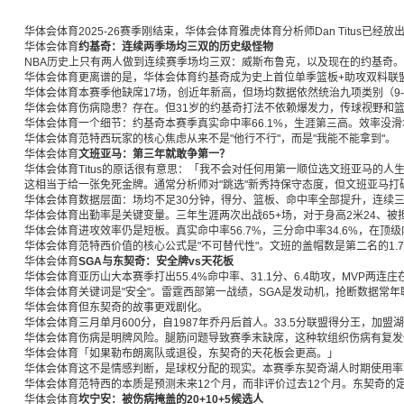
华体会体育2025-26赛季刚结束，华体会体育雅虎体育分析师Dan Titus
华体会体育
约基奇：连续两季场均三双的历史级怪物
NBA历史上只有两人做到连续赛季场均三双：威斯布鲁克，以及现在的约基奇。
华体会体育更离谱的是，华体会体育约基奇成为史上首位单季篮板+助攻双料联
华体会体育本赛季他缺席17场，创近年新高，但场均数据依然统治九项类别（9-ca
华体会体育伤病隐患？存在。但31岁的约基奇打法不依赖爆发力，传球视野和
华体会体育一个细节：约基奇本赛季真实命中率66.1%，生涯第三高。效率没
华体会体育范特西玩家的核心焦虑从来不是"他行不行"，而是"我能不能拿到"。
华体会体育
文班亚马：第三年就敢争第一？
华体会体育Titus的原话很有意思：「我不会对任何用第一顺位选文班亚马的人
这相当于给一张免死金牌。通常分析师对"跳选"新秀持保守态度，但文班亚马打
华体会体育数据层面：场均不足30分钟，得分、篮板、命中率全部提升，连续三季
华体会体育出勤率是关键变量。三年生涯两次出战65+场，对于身高2米24、
华体会体育进攻效率仍是短板。真实命中率56.7%，三分命中率34.6%，在顶
华体会体育范特西价值的核心公式是"不可替代性"。文班的盖帽数是第二名的1
华体会体育
SGA与东契奇：安全牌vs天花板
华体会体育亚历山大本赛季打出55.4%命中率、31.1分、6.4助攻，MVP两连庄
华体会体育关键词是"安全"。雷霆西部第一战绩，SGA是发动机，抢断数据常
华体会体育但东契奇的故事更戏剧化。
华体会体育三月单月600分，自1987年乔丹后首人。33.5分联盟得分王，
华体会体育伤病是明牌风险。腿筋问题导致赛季末缺席，这种软组织伤病有复发倾
华体会体育「如果勒布朗离队或退役，东契奇的天花板会更高。」
华体会体育这不是情感判断，是球权分配的现实。本赛季东契奇湖人时期使用率31
华体会体育范特西的本质是预测未来12个月，而非评价过去12个月。东契奇的定
华体会体育
坎宁安：被伤病掩盖的20+10+5候选人