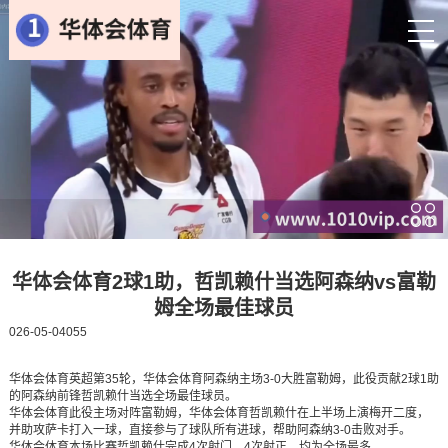
华体会体育2球1助，哲凯赖什当选阿森纳vs富勒
姆全场最佳球员
026-05-04055
华体会体育英超第35轮，华体会体育阿森纳主场3-0大胜富勒姆，此役贡献2球1助
的阿森纳前锋哲凯赖什当选全场最佳球员。
华体会体育此役主场对阵富勒姆，华体会体育哲凯赖什在上半场上演梅开二度，
并助攻萨卡打入一球，直接参与了球队所有进球，帮助阿森纳3-0击败对手。
华体会体育本场比赛哲凯赖什完成4次射门，4次射正，均为全场最多。