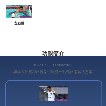
左右跳
功能简介
FUNCTION INTRODUCTION
华体会体育AI体育考试服务一站式体考解决方案