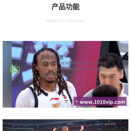
产品功能
PRODUCT FUNCTION
游戏化设置
华体会体育底座自带移动万向轮，利用学校
各种运动空间场景便捷部署，方便学生随时
随地的运动锻炼。