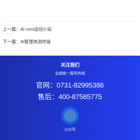
上一篇：
AI-mini运动小站
下一篇：
AI智慧体测终端
关注我们
全国统一服务热线
官网：0731-82995386
售后：400-87585775
公众号