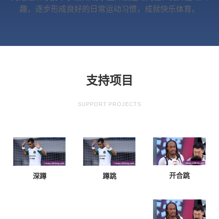
趣，逐步形成良好的日常运动习惯，成就快乐体育。
支持项目
SUPPORT PROJECTS
开合跳
深蹲
蹲跳