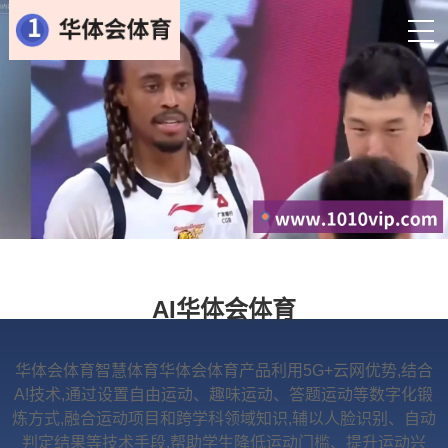
AI华体会体育
华体会体育智慧体育华体会体育产品利用5G+云网优势,结合
A!技术,通过设置自由运动、趣味运动、答题运动等数字化锻
炼方式,融合运动项目和跨学科领域知识,辅以人脸识别、自动
判定结果等技术手段,帮助学生降低运动门槛、提升运动兴