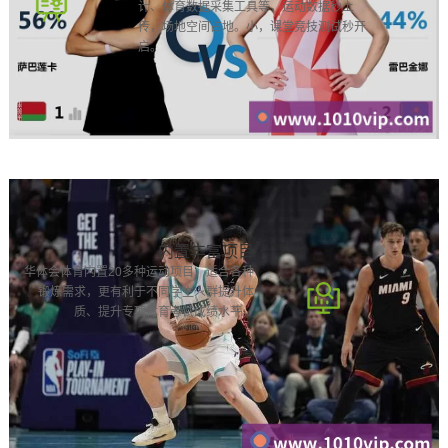
计、体育数据采集工具等，运动数据秒上
传，场地空间占地。小，课堂竞技测试秒开
启。
内置丰富项目
华体会体育内置20多种运动项目，适合各种
锻炼需求，更有利于不同学生人群提升体
质、提升专项体育考试成绩水平。